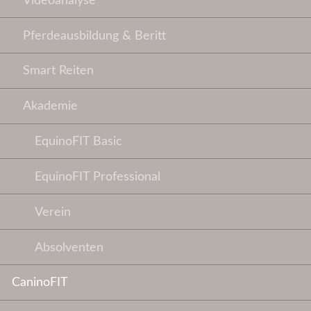
Videoanalyse
Pferdeausbildung & Beritt
Smart Reiten
Akademie
EquinoFIT Basic
EquinoFIT Professional
Verein
Absolventen
CaninoFIT