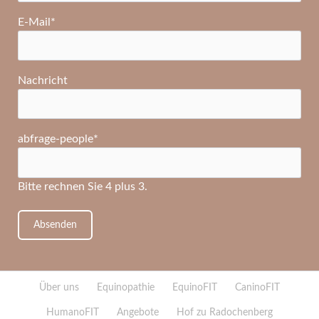
Pflichtfeld
E-Mail
*
Nachricht
Pflichtfeld
abfrage-people
*
Bitte rechnen Sie 4 plus 3.
Absenden
Navigation
Über uns
Equinopathie
EquinoFIT
CaninoFIT
überspringen
HumanoFIT
Angebote
Hof zu Radochenberg