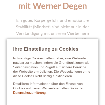
mit Werner Degen
Ein gutes Körpergefühl und emotionale
Stabilität (Mindset) sind nicht nur in der
Verständigung mit unseren Vierbeinern
wichtig, sondern helfen uns auch im Alltag
gesund und glücklich zu sein.
Ihre Einstellung zu Cookies
Für Reiter, Hundehalter und alle, die sich
Notwendige Cookies helfen dabei, eine Webseite
nutzbar zu machen, indem sie Grundfunktionen wie
etwas Gutes tun wollen
Seitennavigation und Zugriff auf sichere Bereiche
der Webseite ermöglichen. Die Webseite kann ohne
diese Cookies nicht richtig funktionieren.
Seminarinformationen
Detaillierte Informationen über den Einsatz von
Cookies auf dieser Webseite erhalten Sie in der
Datenschutzerklärung
.
Datum