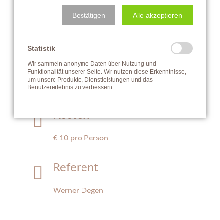
Bestätigen
Alle akzeptieren
16. April 2025
Statistik
Uhrzeit
Wir sammeln anonyme Daten über Nutzung und -
Funktionalität unserer Seite. Wir nutzen diese Erkenntnisse,
um unsere Produkte, Dienstleistungen und das
Beginn jeweils um 17 Uhr
Benutzererlebnis zu verbessern.
Kosten
€ 10 pro Person
Referent
Werner Degen