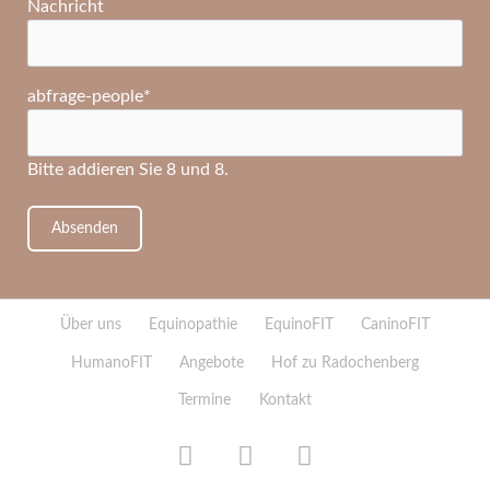
Nachricht
Pflichtfeld
abfrage-people
*
Bitte addieren Sie 8 und 8.
Absenden
Navigation
Über uns
Equinopathie
EquinoFIT
CaninoFIT
überspringen
HumanoFIT
Angebote
Hof zu Radochenberg
Termine
Kontakt