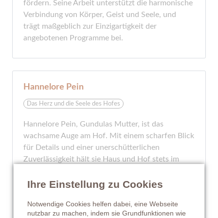
fördern. Seine Arbeit unterstützt die harmonische
Verbindung von Körper, Geist und Seele, und
trägt maßgeblich zur Einzigartigkeit der
angebotenen Programme bei.
Hannelore Pein
Das Herz und die Seele des Hofes
Hannelore Pein, Gundulas Mutter, ist das
wachsame Auge am Hof. Mit einem scharfen Blick
für Details und einer unerschütterlichen
Zuverlässigkeit hält sie Haus und Hof stets im
Auge. Auf Hannelore kann man sich immer
Ihre Einstellung zu Cookies
verlassen, sei es bei der Betreuung der Tiere oder
bei der Pflege des Anwesens. Ihre Präsenz und
Notwendige Cookies helfen dabei, eine Webseite
Sorgfalt sind ein unschätzbarer Beitrag für den
nutzbar zu machen, indem sie Grundfunktionen wie
reibungslosen Ablauf des Hoflebens.