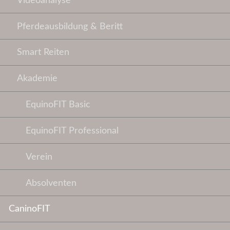
Videoanalyse
Pferdeausbildung & Beritt
Smart Reiten
Akademie
EquinoFIT Basic
EquinoFIT Professional
Verein
Absolventen
CaninoFIT