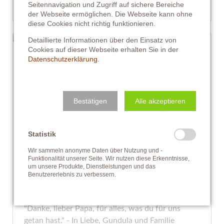
Seitennavigation und Zugriff auf sichere Bereiche
der Webseite ermöglichen. Die Webseite kann ohne
diese Cookies nicht richtig funktionieren.
Detaillierte Informationen über den Einsatz von
Cookies auf dieser Webseite erhalten Sie in der
Datenschutzerklärung
.
Anton Pein
Das Herz und die Seele des Hofes
Anton Pein, Gundulas Vater, war das Herz und die
Bestätigen
Alle akzeptieren
Seele unseres Hofes zu Radochenberg. Ohne ihn
wäre nichts so, wie es heute ist. Er war stets für
Statistik
seine Familie da, mit einem offenen Ohr und
tatkräftiger Unterstützung. Anton sorgte immer
Wir sammeln anonyme Daten über Nutzung und -
Funktionalität unserer Seite. Wir nutzen diese Erkenntnisse,
für das Wohlbefinden von Familie, Freunden und
um unsere Produkte, Dienstleistungen und das
Gästen. Sein Einsatz und seine Liebe haben den
Benutzererlebnis zu verbessern.
Hof zu dem gemacht, was er heute ist.
"Danke, lieber Papa, für alles, was du für uns
getan hast." - In Liebe, Gundula und Familie