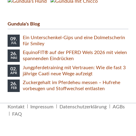
Gundula's Blog
Ein Unterschenkel-Gips und eine Dolmetscherin
09.
JUL
für Smiley
EquinoFIT® auf der PFERD Wels 2026 mit vielen
26.
MAI
spannenden Eindrücken
Jungpferdetraining mit Vertrauen: Wie die fast 3
02.
APR
jährige Caati neue Wege aufzeigt
Zuckergehalt im Pferdeheu messen – Hufrehe
26.
FEB
vorbeugen und Stoffwechsel entlasten
Navigation
Kontakt
Impressum
Datenschutzerklärung
AGBs
überspringen
FAQ