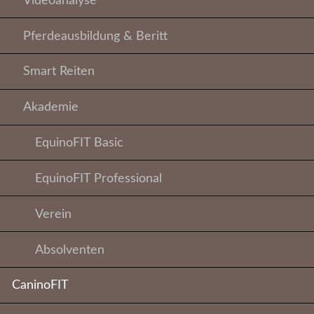
Videoanalyse
Pferdeausbildung & Beritt
Smart Reiten
Akademie
EquinoFIT Basic
EquinoFIT Professional
Verein
Absolventen
CaninoFIT