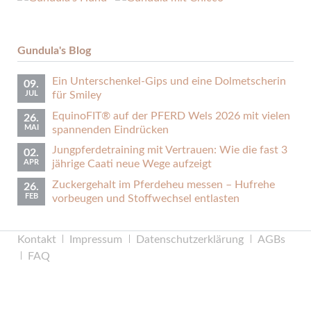
Gundula's Blog
Ein Unterschenkel-Gips und eine Dolmetscherin
09.
JUL
für Smiley
EquinoFIT® auf der PFERD Wels 2026 mit vielen
26.
MAI
spannenden Eindrücken
Jungpferdetraining mit Vertrauen: Wie die fast 3
02.
APR
jährige Caati neue Wege aufzeigt
Zuckergehalt im Pferdeheu messen – Hufrehe
26.
FEB
vorbeugen und Stoffwechsel entlasten
Navigation
Kontakt
Impressum
Datenschutzerklärung
AGBs
überspringen
FAQ