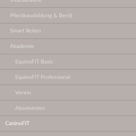
Videoanalyse
Pferdeausbildung & Beritt
Smart Reiten
Akademie
EquinoFIT Basic
EquinoFIT Professional
Verein
Absolventen
CaninoFIT