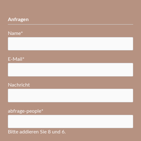
Anfragen
Pflichtfeld
Name
*
Pflichtfeld
E-Mail
*
Nachricht
Pflichtfeld
abfrage-people
*
Bitte addieren Sie 8 und 6.