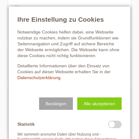
Innovationspreis 2025
Ihre Einstellung zu Cookies
Link zum Presseartikel
Notwendige Cookies helfen dabei, eine Webseite
nutzbar zu machen, indem sie Grundfunktionen wie
Seitennavigation und Zugriff auf sichere Bereiche
der Webseite ermöglichen. Die Webseite kann ohne
diese Cookies nicht richtig funktionieren.
WKO: Unternehmerin des Jahres
Detaillierte Informationen über den Einsatz von
Link zur WKO Seite
Cookies auf dieser Webseite erhalten Sie in der
Datenschutzerklärung
.
Kleine Zeitung: Das sind die
Bestätigen
Alle akzeptieren
Unternehmerinnen des Jahres 2024
Link zur Kleinen Zeitung
Statistik
Wir sammeln anonyme Daten über Nutzung und -