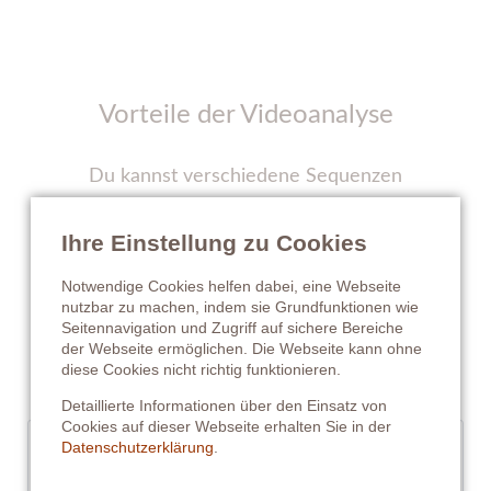
Vorteile der Videoanalyse
Du kannst verschiedene Sequenzen
zusammenschneiden und vorab überprüfen, ob
alles deutlich sichtbar ist, oder ob zusätzliche
Ihre Einstellung zu Cookies
Aufnahmen erforderlich sind.
Notwendige Cookies helfen dabei, eine Webseite
nutzbar zu machen, indem sie Grundfunktionen wie
Nutze die Vorteile der Videoanalyse und
Seitennavigation und Zugriff auf sichere Bereiche
verbessere deine Trainingsmethoden über
der Webseite ermöglichen. Die Webseite kann ohne
diese Cookies nicht richtig funktionieren.
®
Entfernungen hinweg mit EquinoFIT
.
Detaillierte Informationen über den Einsatz von
Cookies auf dieser Webseite erhalten Sie in der
Datenschutzerklärung
.
Checkliste und Tipp´s für die
Videoanalyse