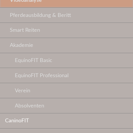
Videoanalyse
Pferdeausbildung & Beritt
Smart Reiten
Akademie
EquinoFIT Basic
EquinoFIT Professional
Verein
Absolventen
CaninoFIT