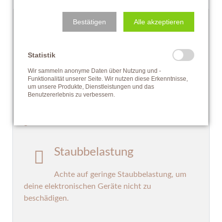
Bestätigen
Alle akzeptieren
Checkliste und Tipp´s für die
Videoanalyse
Statistik
Wir sammeln anonyme Daten über Nutzung und -
Funktionalität unserer Seite. Wir nutzen diese Erkenntnisse,
Vermeide Gegenlicht
um unsere Produkte, Dienstleistungen und das
Benutzererlebnis zu verbessern.
und sorge dafür, dass die Filmsequenzen
gut sichtbar sind.
Staubbelastung
Achte auf geringe Staubbelastung, um
deine elektronischen Geräte nicht zu
beschädigen.