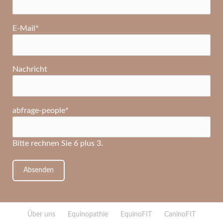
Pflichtfeld
E-Mail
*
Nachricht
Pflichtfeld
abfrage-people
*
Bitte rechnen Sie 6 plus 3.
Absenden
Navigation
Über uns
Equinopathie
EquinoFIT
CaninoFIT
überspringen