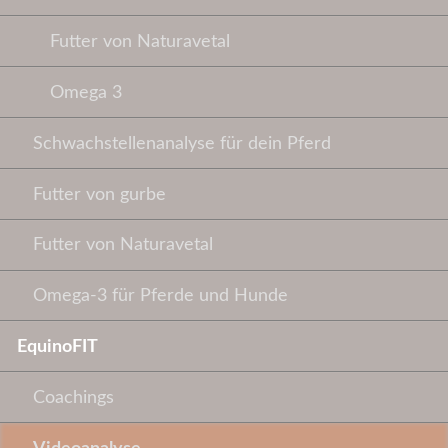
Futter von Naturavetal
Omega 3
Schwachstellenanalyse für dein Pferd
Futter von gurbe
Futter von Naturavetal
Omega-3 für Pferde und Hunde
EquinoFIT
Coachings