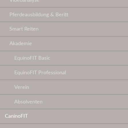
Videoanalyse
Pferdeausbildung & Beritt
Smart Reiten
Akademie
EquinoFIT Basic
EquinoFIT Professional
Verein
Absolventen
CaninoFIT