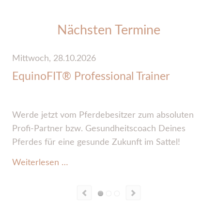
Nächsten Termine
Mittwoch,
28.10.2026
D
EquinoFIT® Professional Trainer
Werde jetzt vom Pferdebesitzer zum absoluten
Profi-Partner bzw. Gesundheitscoach Deines
O
Pferdes für eine gesunde Zukunft im Sattel!
W
EquinoFIT®
Weiterlesen …
Professional Trainer