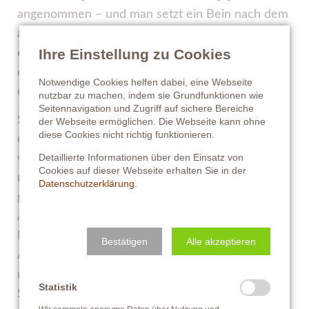
angenommen – und man setzt ein Bein nach dem
anderen darüber, ohne großes Aufsehen und mit
Ihre Einstellung zu Cookies
einer ziemlichen Gelassenheit. Auch ist gleich
danach ein suchender Blick, was es noch zu
Notwendige Cookies helfen dabei, eine Webseite
entdecken gäbe.
nutzbar zu machen, indem sie Grundfunktionen wie
Seitennavigation und Zugriff auf sichere Bereiche
Smiley, mein großer Professor, geht das Ganze
der Webseite ermöglichen. Die Webseite kann ohne
diese Cookies nicht richtig funktionieren.
deutlich anders an: Er „funktioniert" gleichsam
Detaillierte Informationen über den Einsatz von
wie von selbst und führt Befehle aus, ohne groß
Cookies auf dieser Webseite erhalten Sie in der
nachzufragen. Doch nicht nur das: Er setzt
Datenschutzerklärung
.
geradezu einen Tunnelblick auf und möchte die
Aufgabe so schnell es geht hinter sich bringen.
Naja, auch eine Möglichkeit, eine einfache
Bestätigen
Alle akzeptieren
Aufgabe zu lösen – doch wer glaubt ihr, strahlt
mehr von innen: Klein-Doncor oder Professor
Statistik
Smiley?