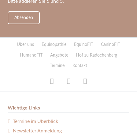
Bitte addieren Sie 6 und 5.
Absenden
Navigation
Über uns
Equinopathie
EquinoFIT
CaninoFIT
überspringen
HumanoFIT
Angebote
Hof zu Radochenberg
Termine
Kontakt
Wichtige Links
Termine im Überblick
Newsletter Anmeldung