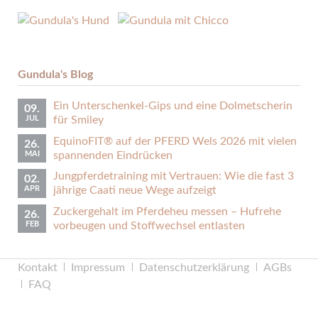
Gundula's Blog
Ein Unterschenkel-Gips und eine Dolmetscherin
09.
JUL
für Smiley
EquinoFIT® auf der PFERD Wels 2026 mit vielen
26.
MAI
spannenden Eindrücken
Jungpferdetraining mit Vertrauen: Wie die fast 3
02.
APR
jährige Caati neue Wege aufzeigt
Zuckergehalt im Pferdeheu messen – Hufrehe
26.
FEB
vorbeugen und Stoffwechsel entlasten
Navigation
Kontakt
Impressum
Datenschutzerklärung
AGBs
überspringen
FAQ