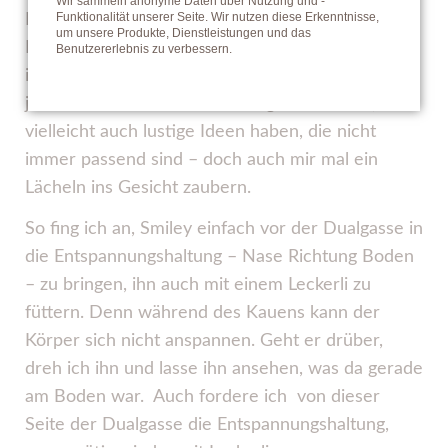
Wir sammeln anonyme Daten über Nutzung und -
Funktionalität unserer Seite. Wir nutzen diese Erkenntnisse,
Funktionieren ist gut und schön und für manche
um unsere Produkte, Dienstleistungen und das
Reiter (inkl. Umfeld) auch einfacher – doch nicht
Benutzererlebnis zu verbessern.
in meinem Sinne. Ich möchte Pferde haben, die
jede Minute in meinem Training bei mir sind,
vielleicht auch lustige Ideen haben, die nicht
immer passend sind – doch auch mir mal ein
Lächeln ins Gesicht zaubern.
So fing ich an, Smiley einfach vor der Dualgasse in
die Entspannungshaltung – Nase Richtung Boden
– zu bringen, ihn auch mit einem Leckerli zu
füttern. Denn während des Kauens kann der
Körper sich nicht anspannen. Geht er drüber,
dreh ich ihn und lasse ihn ansehen, was da gerade
am Boden war. Auch fordere ich von dieser
Seite der Dualgasse die Entspannungshaltung,