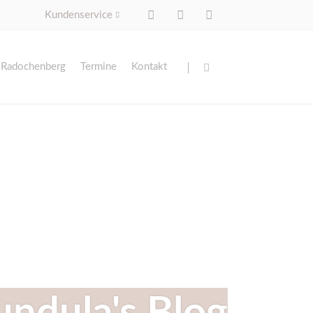
Kundenservice
Navigation
Navigation
überspringen
überspringen
 Radochenberg
Termine
Kontakt
ingszentrum
ldungs- & Seminarzentrum