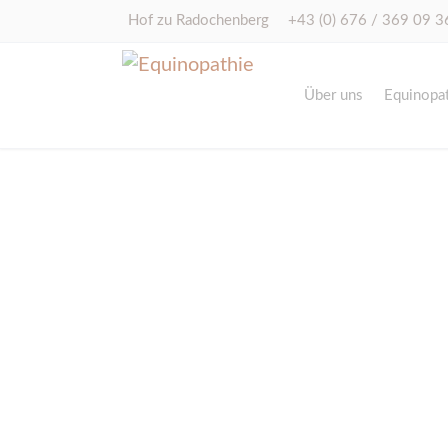
Hof zu Radochenberg
+43 (0) 676 / 369 09 3
Über uns
Equinopat
Pferde
Leitbild
Satteldruckmessung
Gundula Lorenz
Craniosacrale Balance
Team
Schwachstellenanalyse
Pferde
Futter von Gurbe
Hunde
Omega 3