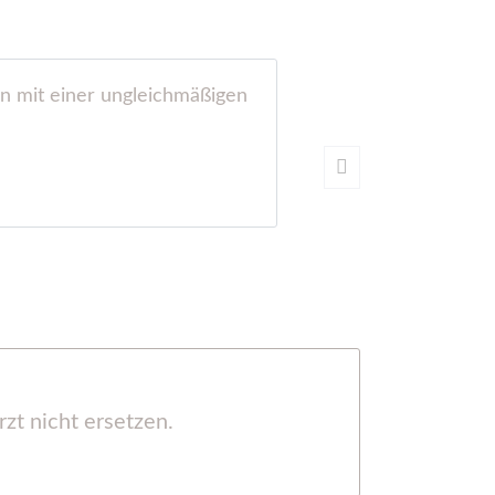
n mit einer ungleichmäßigen
Ich kaufte me
springen wollte“
Verspannungen 
Christine
zt nicht ersetzen.