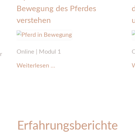
Bewegung des Pferdes
verstehen
Online | Modul 1
O
r
EquinoFIT®
Weiterlesen …
W
Natürliche
Bewegung
des
Pferdes
verstehen
Erfahrungsberichte