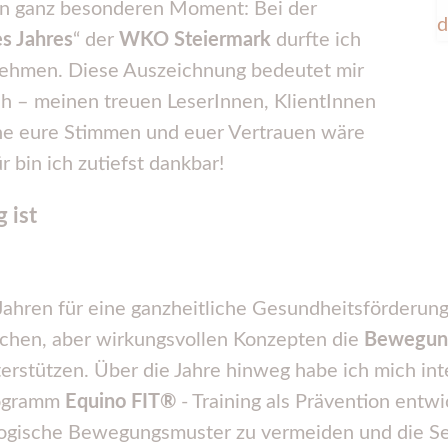
en ganz besonderen Moment: Bei der
s Jahres
“ der
WKO Steiermark
durfte ich
hmen. Diese Auszeichnung bedeutet mir
uch – meinen treuen LeserInnen, KlientInnen
ne eure Stimmen und euer Vertrauen wäre
 bin ich zutiefst dankbar!
 ist
n Jahren für eine ganzheitliche Gesundheitsförderu
fachen, aber wirkungsvollen Konzepten die
Bewegun
erstützen. Über die Jahre hinweg habe ich mich int
rogramm
Equino FIT®
- Training als Prävention entwi
logische Bewegungsmuster zu vermeiden und die Sel