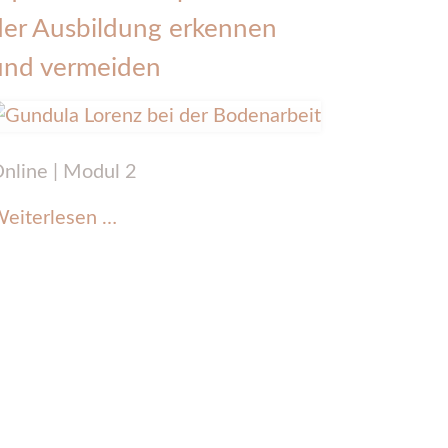
der Ausbildung erkennen
und vermeiden
nline | Modul 2
EquinoFIT®
eiterlesen …
Stolperfallen
in
der
Ausbildung
erkennen
und
vermeiden