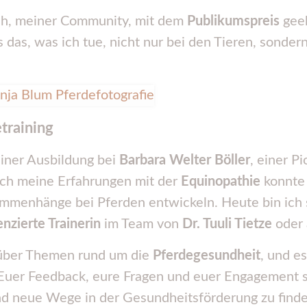
uch, meiner Community, mit dem
Publikumspreis
geeh
ss das, was ich tue, nicht nur bei den Tieren, sond
training
iner Ausbildung bei
Barbara Welter Böller
, einer P
rch meine Erfahrungen mit der
Equinopathie
konnte 
mmenhänge bei Pferden entwickeln. Heute bin ich s
enzierte Trainerin
im Team von
Dr. Tuuli Tietze
oder 
ber Themen rund um die
Pferdegesundheit
, und es
. Euer Feedback, eure Fragen und euer Engagement s
d neue Wege in der Gesundheitsförderung zu finde