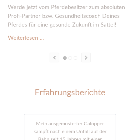
Werde jetzt vom Pferdebesitzer zum absoluten
Profi-Partner bzw. Gesundheitscoach Deines
O
Pferdes für eine gesunde Zukunft im Sattel!
W
EquinoFIT®
Weiterlesen …
Professional Trainer
Erfahrungsberichte
Mein ausgemusterter Galopper
kämpft nach einem Unfall auf der
Bahn seit 15 Jahren mit einer