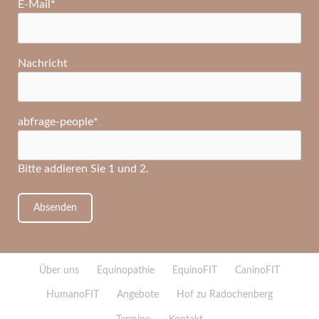
Pflichtfeld
E-Mail
*
Nachricht
Pflichtfeld
abfrage-people
*
Bitte addieren Sie 1 und 2.
Absenden
Navigation
Über uns
Equinopathie
EquinoFIT
CaninoFIT
überspringen
HumanoFIT
Angebote
Hof zu Radochenberg