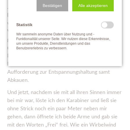
Bestätigen
Alle akzeptieren
Jetzt war der Moment gekommen, um
herauszufinden, ob meine Ideen Früchte tragen
würden.
Statistik
Wir betraten, dass große Viereck und übten
Wir sammeln anonyme Daten über Nutzung und -
Funktionalität unserer Seite. Wir nutzen diese Erkenntnisse,
gleich mal das Kreuzen der Hinterbeine – hier als
um unsere Produkte, Dienstleistungen und das
mentale Übung nicht wegzulaufen – ein paar
Benutzererlebnis zu verbessern.
Meter gerade und dann wieder das Kreuzen der
Hinterbeine mit immer wieder kehrender
Aufforderung zur Entspannungshaltung samt
Abkauen.
Und jetzt, nachdem sie mit all ihren Sinnen immer
bei mir war, löste ich den Karabiner und ließ sie
ohne Strick noch ein paar Meter neben mir
gehen, dann öffnete ich beide Arme und gab sie
mit den Worten „Frei“ frei. Wie ein Wirbelwind