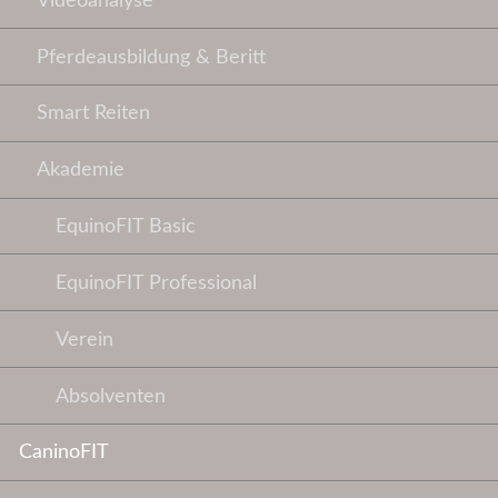
Videoanalyse
Pferdeausbildung & Beritt
Smart Reiten
Akademie
EquinoFIT Basic
EquinoFIT Professional
Verein
Absolventen
CaninoFIT