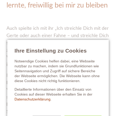
lernte, freiwillig bei mir zu bleiben
Auch spielte ich mit ihr „Ich streichle Dich mit der
Gerte oder auch einer Fahne – und streichle Dich
so lange, bis Du die ersten Entspannungszeichen
Ihre Einstellung zu Cookies
zeigst“ – verbunden mit dem Worten „ist ok“.
Wenn sie am Paddock ihrer Box war, rief ich sie
Notwendige Cookies helfen dabei, eine Webseite
in die Box und es gab eine Karotte.
nutzbar zu machen, indem sie Grundfunktionen wie
Seitennavigation und Zugriff auf sichere Bereiche
Nach diesen Spielerein, wie es manche
der Webseite ermöglichen. Die Webseite kann ohne
diese Cookies nicht richtig funktionieren.
bezeichnen würden – ich nenne es lieber
Detaillierte Informationen über den Einsatz von
Vertrauens- oder Bindungsaufbau – merkte ich
Cookies auf dieser Webseite erhalten Sie in der
schon, wie sie immer, wenn ich den Auslauf
Datenschutzerklärung
.
betrat, zu mir steuerte, um ein paar
Streicheleinheiten zu bekommen.