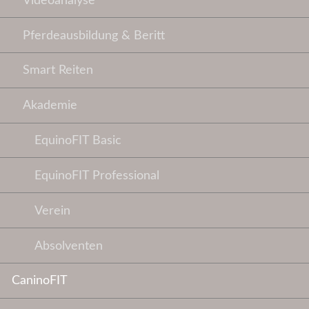
Videoanalyse
Pferdeausbildung & Beritt
Smart Reiten
Akademie
EquinoFIT Basic
EquinoFIT Professional
Verein
Absolventen
CaninoFIT