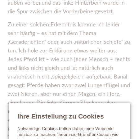
außen vorbei und das linke Hinterbein wurde in
die Spur zwischen die Vorderbeine gesetzt.
Zu einer solchen Erkenntnis komme ich leider
sehr häufig – es hat mit dem Thema
,Geraderichten‘ oder auch ,natürlicher Schiefe‘ zu
tun. Ich hole zur Erklärung etwas weiter aus:
Jedes Pferd ist – wie auch jeder Mensch – rechts
und links nicht gleich und ist natürlich auch
anatomisch nicht ,spiegelgleich‘ aufgebaut. Banal
gesagt: Pferde haben zwar zwei Lungenflügel und
zwei Nieren, aber nur einen Magen, ein Herz,
eine Leber. Die linke Körperhälfte kann also
niemals völlig der rechten entsprechen. Deutlich
Ihre Einstellung zu Cookies
wird das auch beim Darm. Die linke Bauchhälfte
Notwendige Cookies helfen dabei, eine Webseite
ist eher mit dem großen und kleinen Grimmdarm,
nutzbar zu machen, indem sie Grundfunktionen wie
Teile des Dickdarms ausgefüllt, der Blinddarm