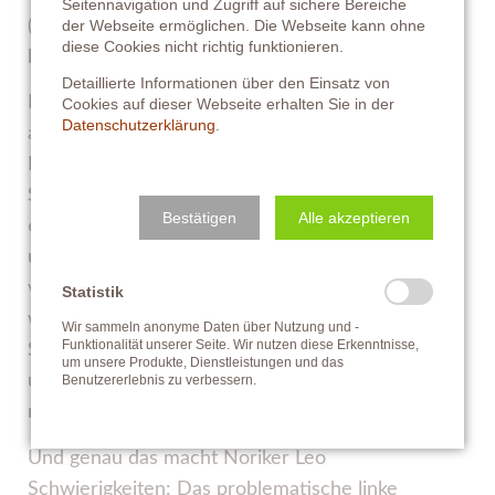
Seitennavigation und Zugriff auf sichere Bereiche
(auch zum Dickdarm gehörig) nimmt einen
der Webseite ermöglichen. Die Webseite kann ohne
diese Cookies nicht richtig funktionieren.
beträchtlichen Teil in der rechten Bauchhöhle ein.
Detaillierte Informationen über den Einsatz von
Der Blinddarm dient – grob vereinfacht gesagt –
Cookies auf dieser Webseite erhalten Sie in der
Datenschutzerklärung
.
als Gärkammer, das bedeutet, dass
Mikroorganismen die Nahrung weiter aufspalten.
Sein Fassungsvermögen beträgt zwischen 16 und
Bestätigen
Alle akzeptieren
68 Liter – im Durschnitt 33 Liter. Um diese nicht
unbeträchtliche Zusatzlast auszugleichen, stellen
viele Pferde ihr rechtes Bein etwas nach außen –
Statistik
wodurch es eine geringfügig andere
Wir sammeln anonyme Daten über Nutzung und -
Funktionalität unserer Seite. Wir nutzen diese Erkenntnisse,
Schubrichtung auf das linke Vorderbein ausübt als
um unsere Produkte, Dienstleistungen und das
umgekehrt (also als das linke Hinterbein auf das
Benutzererlebnis zu verbessern.
rechte Vorderbein).
Und genau das macht Noriker Leo
Schwierigkeiten: Das problematische linke