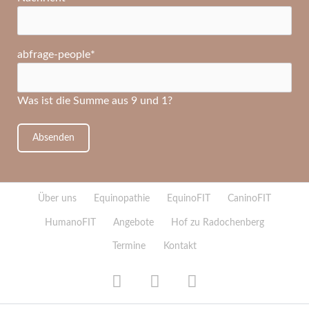
Pflichtfeld
abfrage-people
*
Was ist die Summe aus 9 und 1?
Absenden
Navigation
Über uns
Equinopathie
EquinoFIT
CaninoFIT
überspringen
HumanoFIT
Angebote
Hof zu Radochenberg
Termine
Kontakt