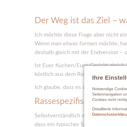
Der Weg ist das Ziel – 
Ich möchte diese Frage aber nicht ei
Wenn man etwas formen möchte, hat m
deshalb gleich mit der Endversion –
Ist Euer Kuchen/Euer Gericht gleich f
köstlich aus dem Rohr duftet?
Ihre Einste
Ich glaube, dass es dieses Bild recht 
Notwendige Cookies
Seitennavigation u
Rassespezifische Untersc
Cookies nicht richti
Detaillierte Inform
Datenschutzerklär
Selbstverständlich muss man auch die
dass ein typischer Spanier seine Vor