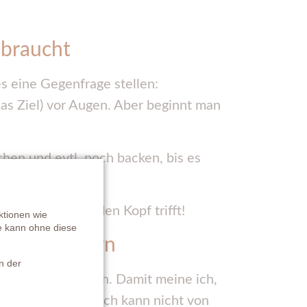
 braucht
s eine Gegenfrage stellen:
as Ziel) vor Augen. Aber beginnt man
chen und evtl. noch backen, bis es
“ den Nagel auf den Kopf trifft!
ktionen wie
te kann ohne diese
chtig fördern
n der
teinfließen lassen. Damit meine ich,
noveraner – und ich kann nicht von