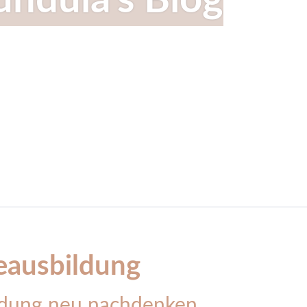
ndula's Blog
eausbildung
ildung neu nachdenken