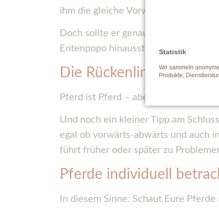
ihm die gleiche Vorwärts-abwärts-Ha
Doch sollte er genauso in der ventr
Entenpopo hinausstellen.
Statistik
Wir sammeln anonyme D
Die Rückenlinie als Indik
Produkte, Dienstleist
Pferd ist Pferd – aber dann doch jedes 
Und noch ein kleiner Tipp am Schluss
egal ob vorwärts-abwärts und auch i
führt früher oder später zu Probleme
Pferde individuell betra
In diesem Sinne: Schaut Eure Pferde