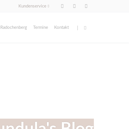
Kundenservice
Navigation
Navigation
überspringen
überspringen
 Radochenberg
Termine
Kontakt
ingszentrum
ldungs- & Seminarzentrum