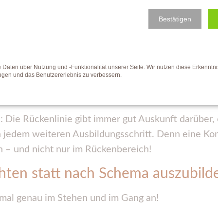
ltung verlangen wie von einem Trakehner.
Bestätigen
alen Kette laufen und nicht den Rücken durchdrücke
aten über Nutzung und -Funktionalität unserer Seite. Wir nutzen diese Erkenntn
ator für gesundes Training
ungen und das Benutzererlebnis zu verbessern.
individuell!!!!!
: Die Rückenlinie gibt immer gut Auskunft darüber,
n jedem weiteren Ausbildungsschritt. Denn eine K
n – und nicht nur im Rückenbereich!
chten statt nach Schema auszubild
 mal genau im Stehen und im Gang an!