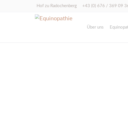
Hof zu Radochenberg
+43 (0) 676 / 369 09 3
Über uns
Equinopat
Pferde
Leitbild
Satteldruckmessung
Gundula Lorenz
Craniosacrale Balance
Team
Schwachstellenanalyse
Pferde
Futter von Gurbe
Hunde
Omega 3