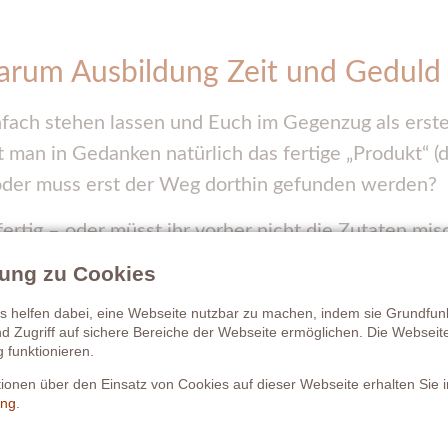
warum Ausbildung Zeit und Geduld
nfach stehen lassen und Euch im Gegenzug als erste
an in Gedanken natürlich das fertige „Produkt“ (d
 oder muss erst der Weg dorthin gefunden werden?
ertig – oder müsst ihr vorher nicht die Zutaten mis
llung zu Cookies
gut beschreibt – und der Satz: „Der Weg ist das Ziel!
 helfen dabei, eine Webseite nutzbar zu machen, indem sie Grundfun
nd Zugriff auf sichere Bereiche der Webseite ermöglichen. Die Websei
hiede: Spanier, Trakehner & Co. ri
g funktionieren.
ationen über den Einsatz von Cookies auf dieser Webseite erhalten Sie i
ung
.
 rassespezifischen Merkmale in eine Ausbildung mi
derbeine mehr abwinkelt als ein Trakehner oder Han