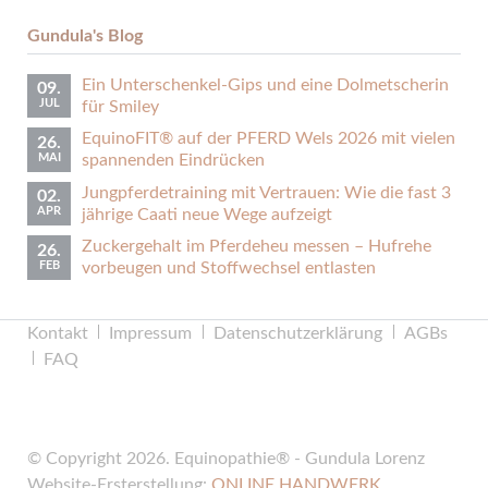
Gundula's Blog
Ein Unterschenkel-Gips und eine Dolmetscherin
09.
JUL
für Smiley
EquinoFIT® auf der PFERD Wels 2026 mit vielen
26.
MAI
spannenden Eindrücken
Jungpferdetraining mit Vertrauen: Wie die fast 3
02.
APR
jährige Caati neue Wege aufzeigt
Zuckergehalt im Pferdeheu messen – Hufrehe
26.
FEB
vorbeugen und Stoffwechsel entlasten
Navigation
Kontakt
Impressum
Datenschutzerklärung
AGBs
überspringen
FAQ
© Copyright 2026. Equinopathie® - Gundula Lorenz
Website-Ersterstellung:
ONLINE HANDWERK