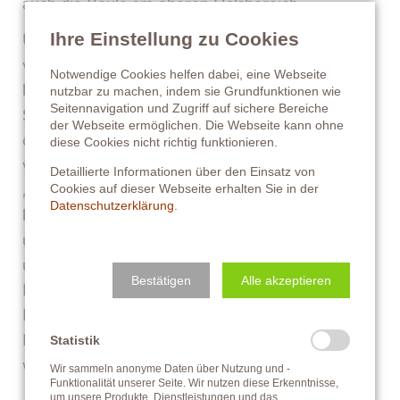
auch die Beule am oberen Halsbereich.
Ihre Einstellung zu Cookies
Um es stark vereinfacht zu erklären: Stellt Euch
vor, Eure Arme wären die Vorderbeine und stützt
Notwendige Cookies helfen dabei, eine Webseite
beide mal am Tisch auf. Jetzt geht Ihr in eine
nutzbar zu machen, indem sie Grundfunktionen wie
Seitennavigation und Zugriff auf sichere Bereiche
Schonhaltung, d.h. ihr belastet nur einen Arm, mit
der Webseite ermöglichen. Die Webseite kann ohne
dem Ihr das ganze Gewicht trägt. Automatisch
diese Cookies nicht richtig funktionieren.
verschiebt Ihr Euren Oberkörper zu Seite des
Detaillierte Informationen über den Einsatz von
Cookies auf dieser Webseite erhalten Sie in der
„gesunden“ Arms. Dadurch bekommt Ihr ein
Datenschutzerklärung
.
bisschen „Schräglage“, auch Eure Augen sind auf
unterschiedlicher Höhe. Das ist auf DAuer
unangenehm – und man versucht, dies über
Bestätigen
Alle akzeptieren
Muskeln im Bereich des Halses auszugleichen.
Dadurch kommt es zu einer vermehrten
Statistik
Belastung einer ganz speziellen Muskelstruktur,
woraus letztlich eine Beule resultieren kann.
Wir sammeln anonyme Daten über Nutzung und -
Funktionalität unserer Seite. Wir nutzen diese Erkenntnisse,
um unsere Produkte, Dienstleistungen und das