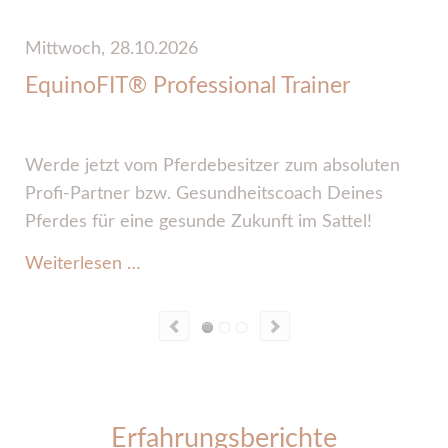
Mittwoch,
28.10.2026
D
EquinoFIT® Professional Trainer
Werde jetzt vom Pferdebesitzer zum absoluten
Profi-Partner bzw. Gesundheitscoach Deines
O
Pferdes für eine gesunde Zukunft im Sattel!
W
EquinoFIT®
Weiterlesen …
Professional Trainer
Erfahrungsberichte