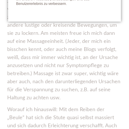
Jeder von uns weiß, wie unangenehm eine
Benutzererlebnis zu verbessern.
verspannte Nackenmuskulatur sein kann. Oft
ziehen wir dann die Schultern hoch oder machen
andere lustige oder kreisende Bewegungen, um
sie zu lockern. Am meisten freue ich mich dann
auf eine Massageeinheit. (Jeder, der mich ein
bisschen kennt, oder auch meine Blogs verfolgt,
weiß, dass mir immer wichtig ist, an der Ursache
anzusetzen und nicht nur Symptompflege zu
betreiben.) Massage ist zwar super, wichtig wäre
aber auch, nach den darunterliegenden Ursachen
für die Verspannung zu suchen, z.B. auf seine
Haltung zu achten usw.
Worauf ich hinauswill: Mit dem Reiben der
„Beule“ hat sich die Stute quasi selbst massiert
und sich dadurch Erleichterung verschafft. Auch