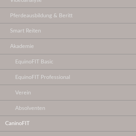
Videoanalyse
Pferdeausbildung & Beritt
Smart Reiten
Akademie
EquinoFIT Basic
EquinoFIT Professional
Verein
Absolventen
CaninoFIT