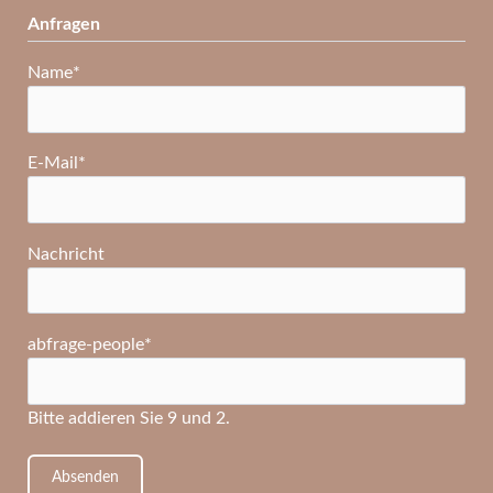
Anfragen
Pflichtfeld
Name
*
Pflichtfeld
E-Mail
*
Nachricht
Pflichtfeld
abfrage-people
*
Bitte addieren Sie 9 und 2.
Absenden